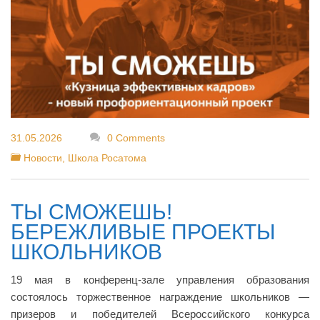
Материально-техническое
обеспечение и оснащенность
образовательного процесса
Платные образовательные услуги
Стипендии и иные виды
материальной поддержки
Организация питания в
образовательной организации
31.05.2026
0 Comments
Финансово-хозяйственная
деятельность
Новости
,
Школа Росатома
Вакантные места для приема
(перевода)
Доступная среда
ТЫ СМОЖЕШЬ!
Школьный спортивный клуб
БЕРЕЖЛИВЫЕ ПРОЕКТЫ
ШКОЛЬНИКОВ
Международное сотрудничество
19 мая в конференц-зале управления образования
состоялось торжественное награждение школьников —
призеров и победителей Всероссийского конкурса