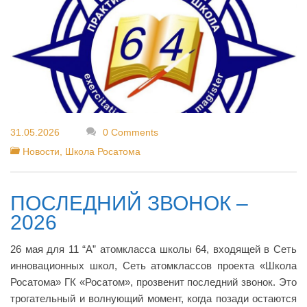
Материально-техническое
обеспечение и оснащенность
образовательного процесса
Платные образовательные услуги
Стипендии и иные виды
материальной поддержки
Организация питания в
образовательной организации
31.05.2026
0 Comments
Финансово-хозяйственная
деятельность
Новости
,
Школа Росатома
Вакантные места для приема
(перевода)
Доступная среда
ПОСЛЕДНИЙ ЗВОНОК –
Школьный спортивный клуб
2026
Международное сотрудничество
26 мая для 11 “А” атомкласса школы 64, входящей в Сеть
инновационных школ, Сеть атомклассов проекта «Школа
Росатома» ГК «Росатом», прозвенит последний звонок. Это
трогательный и волнующий момент, когда позади остаются