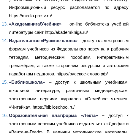
Информационный ресурс располагается по адресу
https://media.prosv.ru/
«Академкнига/Учебник»
– on-line библиотека учебной
литературы сайт http://akademkniga.ru/
Издательство «Русское слово»
– доступ к электронным
формам учебников из Федерального перечня, к рабочим
тетрадям, методическим пособиям, интерактивным
тренажёрам, а также сторонним ресурсам и авторским
наработкам педагогов. https://русское-слово.рф/
«Библиошкола»
– доступ к школьным учебникам,
школьной литературе, различным медиаресурсам,
электронным версиям журналов «Семейное чтение»,
«Читайка». https://biblioschool.ru/
Образовательная платформа «Лекта»
– доступ к
электронным версиям учебников издательств «Дрофа» и
«Вентана-Граф». В наличии методические материалы,