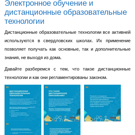
Электронное обучение и
Материально-техническое
обеспечение и оснащенность
дистанционные образовательные
образовательного процесса
технологии
Платные образовательные услуги
Дистанционные образовательные технологии все активней
Стипендии и иные виды
материальной поддержки
используются в свердловских школах. Их применение
Организация питания в
позволяет получать как основные, так и дополнительные
образовательной организации
знания, не выходя из дома.
Финансово-хозяйственная
деятельность
Давайте разберемся с тем, что такое дистанционные
Вакантные места для приема
(перевода)
технологии и как они регламентированы законом.
Доступная среда
Школьный спортивный клуб
Международное сотрудничество